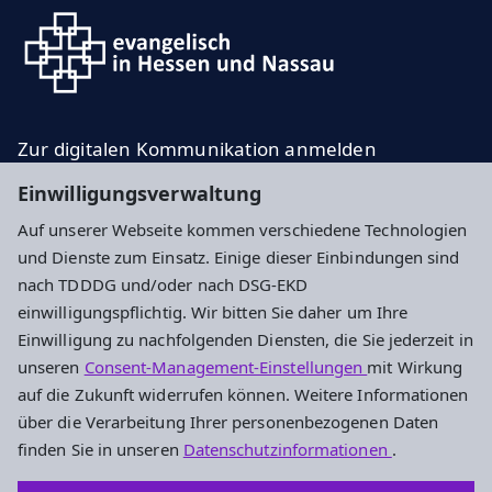
Zur digitalen Kommunikation anmelden
ekhn.de
Einwilligungsverwaltung
Ergebnisse Wahl 2021
Auf unserer Webseite kommen verschiedene Technologien
und Dienste zum Einsatz. Einige dieser Einbindungen sind
Impressum
Datenschutz
Cookie-Einstellungen
nach TDDDG und/oder nach DSG-EKD
einwilligungspflichtig. Wir bitten Sie daher um Ihre
Einwilligung zu nachfolgenden Diensten, die Sie jederzeit in
Adresse
unseren
Consent-Management-Einstellungen
mit Wirkung
auf die Zukunft widerrufen können. Weitere Informationen
Evangelische Kirche in Hessen und Nassau
über die Verarbeitung Ihrer personenbezogenen Daten
Paulusplatz 1
finden Sie in unseren
Datenschutzinformationen
.
64285 Darmstadt