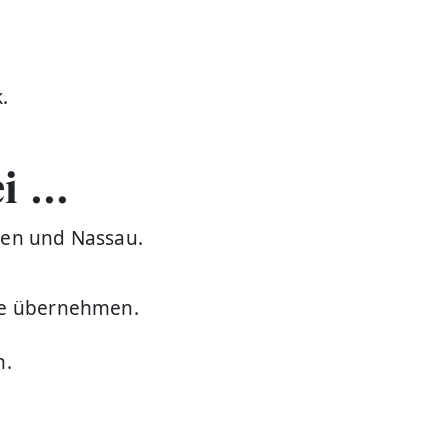
.
ei …
ssen und Nassau.
che übernehmen.
n.