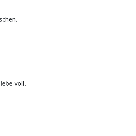
nschen.
:
ebe-voll.