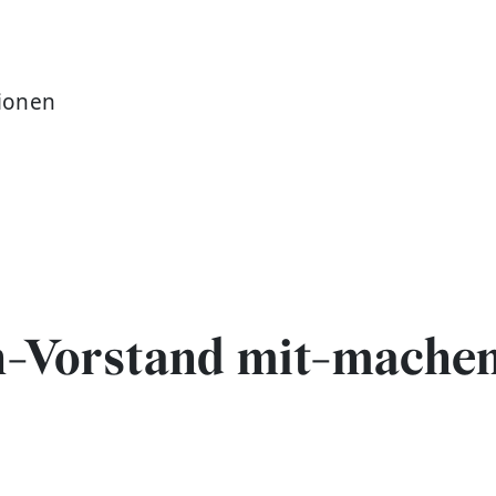
gionen
.
en-Vorstand mit-mache